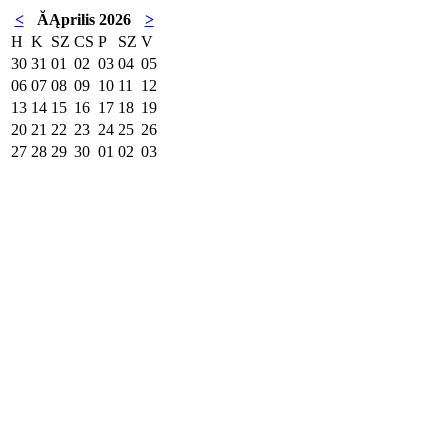
<
ĂĄprilis 2026
>
H
K
SZ
CS
P
SZ
V
30
31
01
02
03
04
05
06
07
08
09
10
11
12
13
14
15
16
17
18
19
20
21
22
23
24
25
26
27
28
29
30
01
02
03