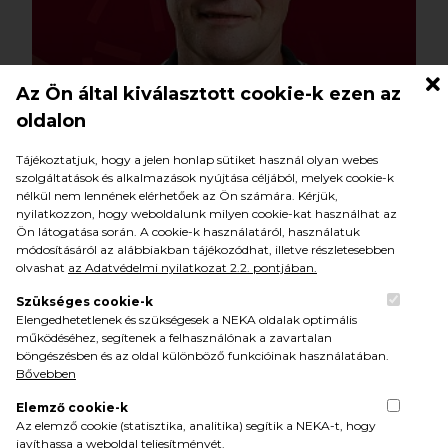
Az Ön által kiválasztott cookie-k ezen az
LÁSZLÓ POLGÁR
oldalon
Tájékoztatjuk, hogy a jelen honlap sütiket használ olyan webes
LÁSZLÓ POLGÁR
szolgáltatások és alkalmazások nyújtása céljából, melyek cookie-k
nélkül nem lennének elérhetőek az Ön számára. Kérjük,
masseur
nyilatkozzon, hogy weboldalunk milyen cookie-kat használhat az
Ön látogatása során. A cookie-k használatáról, használatuk
módosításáról az alábbiakban tájékozódhat, illetve részletesebben
olvashat
az Adatvédelmi nyilatkozat 2.2. pontjában.
Szükséges cookie-k
Elengedhetetlenek és szükségesek a NEKA oldalak optimális
működéséhez, segítenek a felhasználónak a zavartalan
böngészésben és az oldal különböző funkcióinak használatában.
Bővebben
BENJÁMIN FÜLÖP
Elemző cookie-k
Az elemző cookie (statisztika, analitika) segítik a NEKA-t, hogy
javíthassa a weboldal teljesítményét.