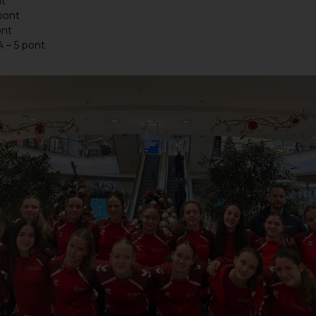
nt
 pont
ont
 – 5 pont