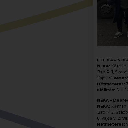
FTC KA – NEKA 
NEKA:
Kálmán H.
Bíró R. 1, Szabó
Vajda V.
Vezet
Hétméteres:
7
Kiállítás:
6, ill.
NEKA – Debrec
NEKA:
Kálmán H
Bíró R. 2, Szabó
6, Vajda V. 2.
Ve
Hétméteres:
9