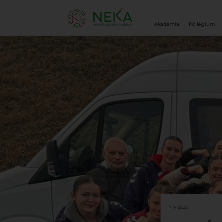
Akadémia
Kollégium
< vissza