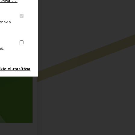
kozat 2.2.
ónak a
ét.
kie elutasítása