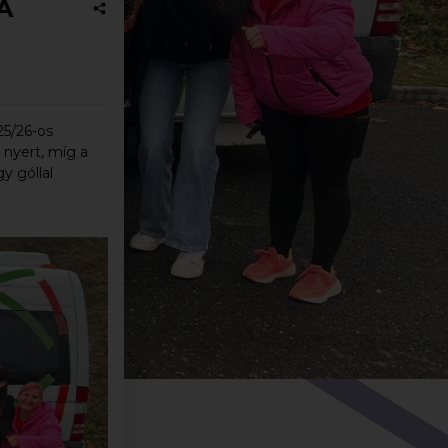
A
5/26-os
 nyert, míg a
y góllal