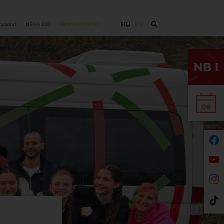
HU
EN
pcsolat
NEKA 100
Partnerprogram
06