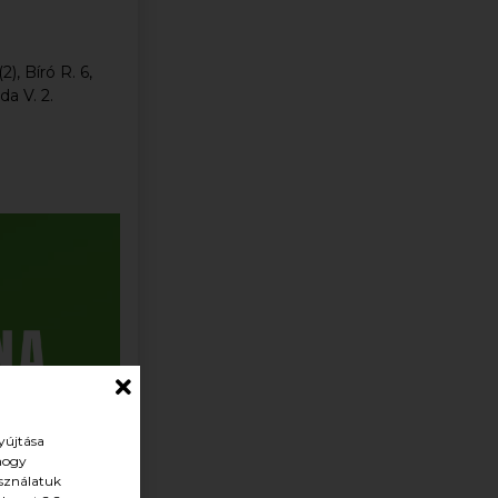
), Bíró R. 6,
da V. 2.
yújtása
 hogy
asználatuk