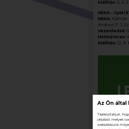
Kiállítás:
6, ill.
NEKA - Győri E
NEKA:
Kálmán H,
Ambrus P. 1, Szö
Vezetőedző:
S
Hétméteres:
4
Kiállítás:
12, ill
Az Ön által
Tájékoztatjuk, hog
céljából, melyek c
weboldalunk milyen