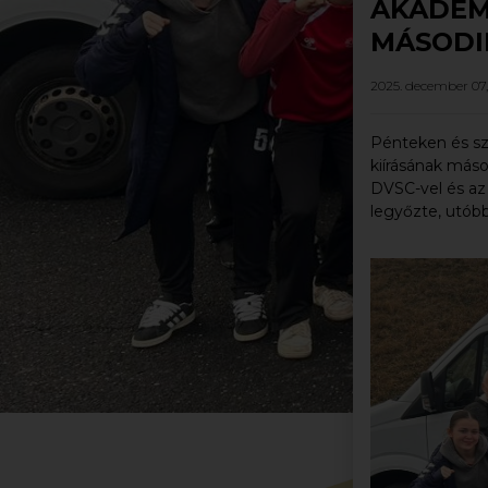
AKADÉM
MÁSODI
2025. december 07,
Pénteken és s
kiírásának máso
DVSC-vel és az 
legyőzte, utóbb