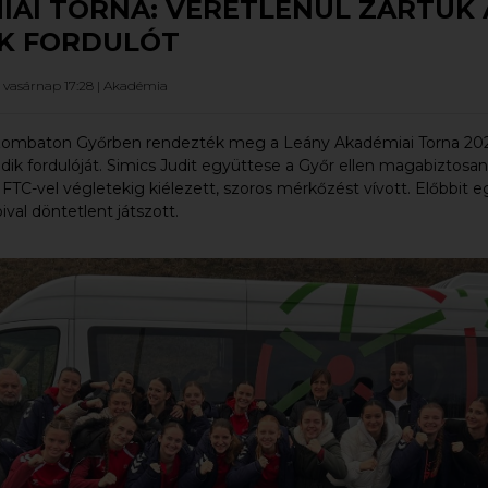
IAI TORNA: VERETLENÜL ZÁRTUK 
K FORDULÓT
 vasárnap 17:28 |
Akadémia
zombaton Győrben rendezték meg a Leány Akadémiai Torna 202
dik fordulóját. Simics Judit együttese a Győr ellen magabiztosan
FTC-vel végletekig kiélezett, szoros mérkőzést vívott. Előbbit eg
ival döntetlent játszott.