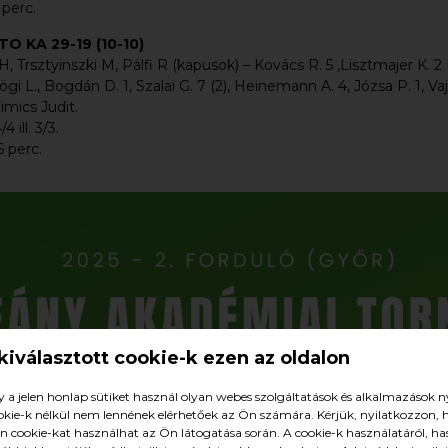
 2 perc.
TO KA 29-19 (10-10)
 Trsztyinszki M, Pálfi R (kapusok) – Kovács R. 5 ,Lisztmajer K. 2 (2
gi L., Bogdán D. 1, Szalai G. 7 (2), Heinemann A. 4, Józsa P. 1, Vaj
imics Judit.
/4 ill. 3/3.
. 6 perc.
 kiválasztott cookie-k ezen az oldalon
y a jelen honlap sütiket használ olyan webes szolgáltatások és alkalmazások n
ookie-k nélkül nem lennének elérhetőek az Ön számára. Kérjük, nyilatkozzon,
 cookie-kat használhat az Ön látogatása során. A cookie-k használatáról, h