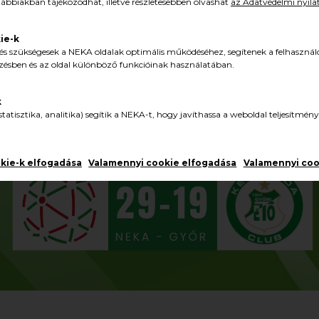
lábbiakban tájékozódhat, illetve részletesebben olvashat
az Adatvédelmi nyilat
ie-k
és szükségesek a NEKA oldalak optimális működéséhez, segítenek a felhasznál
ésben és az oldal különböző funkcióinak használatában.
k
tatisztika, analitika) segítik a NEKA-t, hogy javíthassa a weboldal teljesítmény
okie-k elfogadása
Valamennyi cookie elfogadása
Valamennyi coo