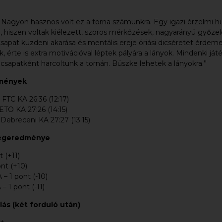
 Nagyon hasznos volt ez a torna számunkra. Egy igazi érzelmi 
 hiszen voltak kiélezett, szoros mérkőzések, nagyarányú győzel
 csapat küzdeni akarása és mentális ereje óriási dicséretet érdeme
k, érte is extra motivációval léptek pályára a lányok. Mindenki já
i csapatként harcoltunk a tornán. Büszke lehetek a lányokra.”
mények
FTC KA 26:36 (12:17)
ETO KA 27:26 (14:15)
Debreceni KA 27:27 (13:15)
 végeredménye
 (+11)
ont (+10)
 – 1 pont (-10)
– 1 pont (-11)
lás (két forduló után)