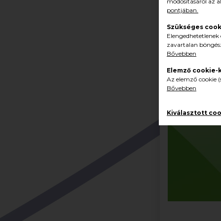
módosításáról az a
pontjában.
Szükséges cook
Elengedhetetlenek 
zavartalan böngész
Bővebben
Elemző cookie-
Az elemző cookie (s
Bővebben
Kiválasztott co