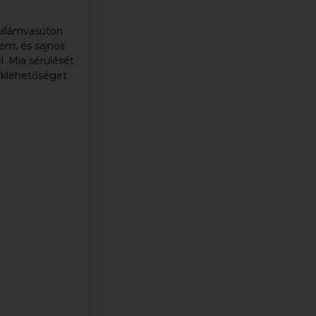
hullámvasúton
em, és sajnos
l. Mia sérülését
téklehetőséget