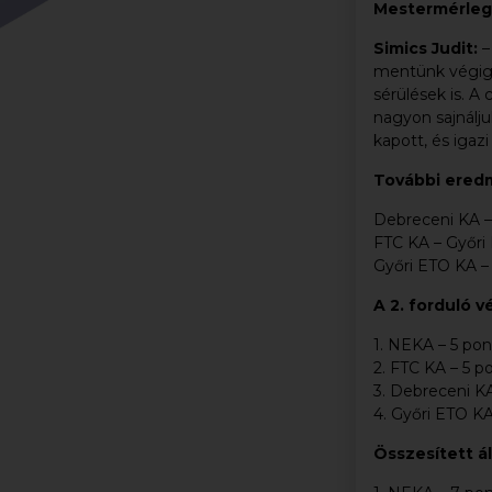
Mestermérleg
Simics Judit:
–
mentünk végig,
sérülések is. A
nagyon sajnálju
kapott, és igaz
További ered
Debreceni KA – 
FTC KA – Győri 
Győri ETO KA – 
A 2. forduló
1. NEKA – 5 pont
2. FTC KA – 5 p
3. Debreceni KA
4. Győri ETO KA 
Összesített ál