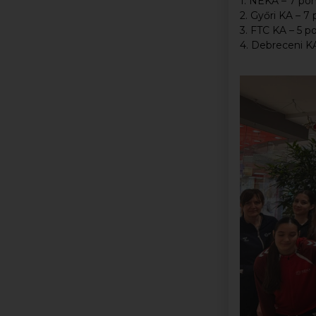
1. NEKA – 7 po
2. Győri KA – 7
3. FTC KA – 5 p
4. Debreceni KA