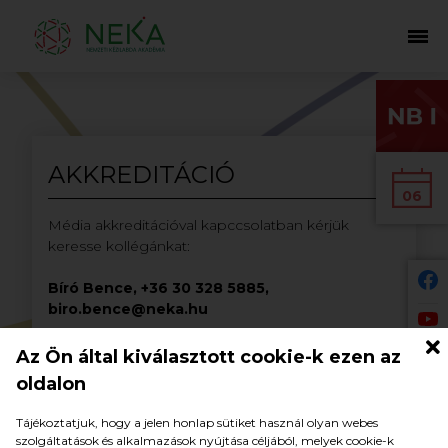
AKKREDITÁCIÓ
06
Média akkreditációval kapccsolatban kérjük
keresse kollégánkat:
Bíró Bence, +36 30 328 5885,
biro.bence@neka.hu
Az Ön által kiválasztott cookie-k ezen az
oldalon
Tájékoztatjuk, hogy a jelen honlap sütiket használ olyan webes
szolgáltatások és alkalmazások nyújtása céljából, melyek cookie-k