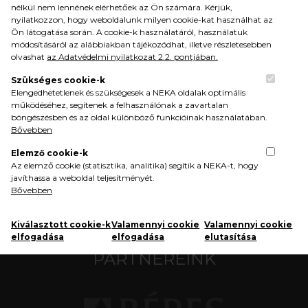
KIEMELT PARTNERÜNK
nélkül nem lennének elérhetőek az Ön számára. Kérjük,
nyilatkozzon, hogy weboldalunk milyen cookie-kat használhat az
Ön látogatása során. A cookie-k használatáról, használatuk
módosításáról az alábbiakban tájékozódhat, illetve részletesebben
olvashat
az Adatvédelmi nyilatkozat 2.2. pontjában.
Szükséges cookie-k
Elengedhetetlenek és szükségesek a NEKA oldalak optimális
működéséhez, segítenek a felhasználónak a zavartalan
böngészésben és az oldal különböző funkcióinak használatában.
Bővebben
SZAKMAI PARTNEREINK
Elemző cookie-k
Az elemző cookie (statisztika, analitika) segítik a NEKA-t, hogy
javíthassa a weboldal teljesítményét.
Bővebben
Kiválasztott cookie-k
Valamennyi cookie
Valamennyi cookie
elfogadása
elfogadása
elutasítása
PARTNEREINK