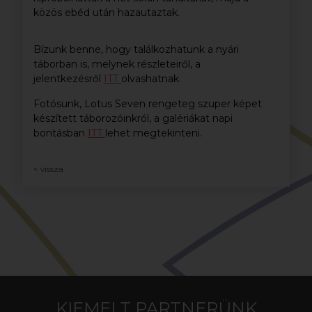
közös ebéd után hazautaztak.
Bízunk benne, hogy találkozhatunk a nyári
táborban is, melynek részleteiről, a
jelentkezésről
ITT
olvashatnak.
Fotósunk, Lotus Seven rengeteg szuper képet
készített táborozóinkról, a galériákat napi
bontásban
ITT
lehet megtekinteni.
< vissza
KIEMELT PARTNERÜNK