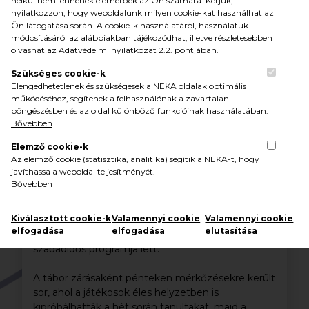
nélkül nem lennének elérhetőek az Ön számára. Kérjük,
nyilatkozzon, hogy weboldalunk milyen cookie-kat használhat az
Ön látogatása során. A cookie-k használatáról, használatuk
módosításáról az alábbiakban tájékozódhat, illetve részletesebben
olvashat
az Adatvédelmi nyilatkozat 2.2. pontjában.
Szükséges cookie-k
Elengedhetetlenek és szükségesek a NEKA oldalak optimális
működéséhez, segítenek a felhasználónak a zavartalan
böngészésben és az oldal különböző funkcióinak használatában.
Bővebben
Elemző cookie-k
A szervezők a kikapcsolódásról is gondoskodtak.
Az elemző cookie (statisztika, analitika) segítik a NEKA-t, hogy
Az esti órákban közösségi események – többek
javíthassa a weboldal teljesítményét.
között mozi, játékterem és közös foglalkozások –
Bővebben
segítették a csapatépítést. A csütörtöki napon
pedig kalandprogramok, például bobozás,
Kiválasztott cookie-k
Valamennyi cookie
Valamennyi cookie
magasösvény és kilátólátogatás színesítették a
elfogadása
elfogadása
elutasítása
programot, amely a gyermekek egyik kedvenc
szabadidős programja lett.
A tábor zárásaként pénteken mérkőzésekre került
sor, ahol a játékosok éles helyzetben is
kipróbálhatták a hét során tanultakat, majd a