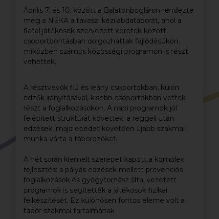
Április 7. és 10. között a Balatonbogláron rendezte
meg a NEKA a tavaszi kézilabdatáborát, ahol a
fiatal játékosok szervezett keretek között,
csoportbontásban dolgozhattak fejlődésükön,
miközben számos közösségi programon is részt
vehettek.
A résztvevők fiú és leány csoportokban, külön
edzők irányításával, kisebb csoportokban vettek
részt a foglalkozásokon. A napi programok jól
felépített struktúrát követtek: a reggeli után
edzések, majd ebédet követően újabb szakmai
munka várta a táborozókat.
A hét során kiemelt szerepet kapott a komplex
fejlesztés: a pályás edzések mellett prevenciós
foglalkozások és gyógytornász által vezetett
programok is segítették a játékosok fizikai
felkészítését. Ez különösen fontos eleme volt a
tábor szakmai tartalmának.