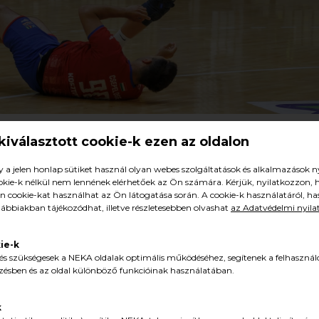
 kiválasztott cookie-k ezen az oldalon
Férfi NB II, Dél-Nyugat – E-F Felsőház, 6. forduló
y a jelen honlap sütiket használ olyan webes szolgáltatások és alkalmazások n
el DSE 31–31 (11–12)
ookie-k nélkül nem lennének elérhetőek az Ön számára. Kérjük, nyilatkozzon,
 cookie-kat használhat az Ön látogatása során. A cookie-k használatáról, h
 NEKA Sportcsarnok, X00 néző. Vezette: Papp Richárd Csaba, Va
lábbiakban tájékozódhat, illetve részletesebben olvashat
az Adatvédelmi nyilat
ts, Gulyás (kapusok) – Lepir 3, Rácz-Kovács 2, Hulló 2, Ambrus, Hé
zer 1, Pál 2, Szladovics 5 (2), Halmos 1, Boldog 4, Draskovics Valér 
ie-k
és szükségesek a NEKA oldalak optimális működéséhez, segítenek a felhasznál
ésben és az oldal különböző funkcióinak használatában.
imon, Alexa (kapusok) – Stiller, Glózik 4 (1), Kalmár 6, Szijártó 2, Tó
Primoda 2, Kiss G., Bognár 3, Schmidka, Márkus, Kosztoványi, Ember
k
epregi Tamás.