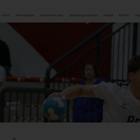
Hírek
Mérkőzések
Létesítmények
Sportdiagnosztika
Média
NEKA+
Ka