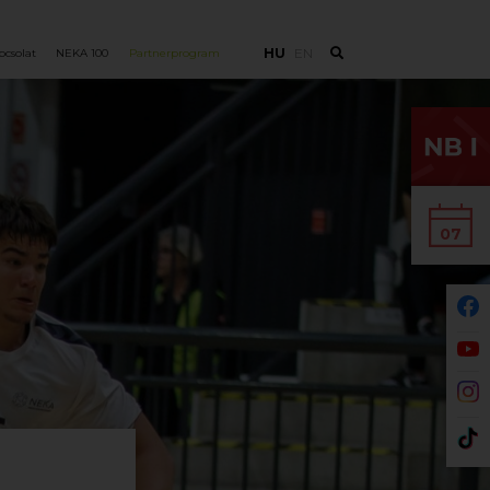
HU
EN
pcsolat
NEKA 100
Partnerprogram
07