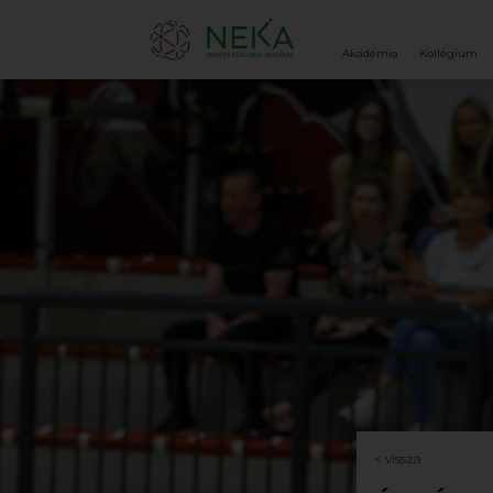
Akadémia
Kollégium
< vissza