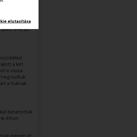
ét.
kie elutasítása
. perc: 9–9, 32.
hozzáállást
jlott a két
l is vissza
n meg tudtuk
árt a fiuknak
okat betartottuk
nk itthon
atvan percen át