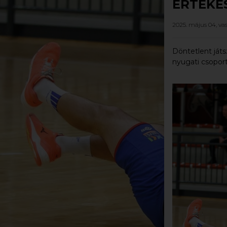
ÉRTÉKE
2025. május 04, va
Döntetlent játs
nyugati csoport