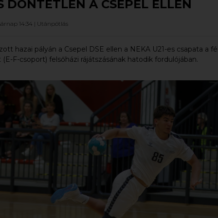
S DÖNTETLEN A CSEPEL ELLEN
sárnap 14:34 |
Utánpótlás
zott hazai pályán a Csepel DSE ellen a NEKA U21-es csapata a fér
 (E-F-csoport) felsőházi rájátszásának hatodik fordulójában.