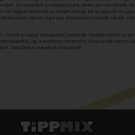
 tempót. Jól működött a védekezésünk, senkit sem kíméltünk. Az
t volt, nagyon akartunk és megmutattuk, kik is vagyunk mi igazá
átrányunkat, sajnos végül egy értékes pont maradt nálunk. Grat
s:
– Örülök a csapat felszabadult játékának. Védekezésben és tá
zámításainkat, így a döntetlen eredmény is bravúrnak számít egy
mben. Gratulálok a csapatnak, edzőknek!