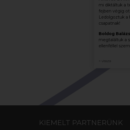
mi diktáltuk a
fejben végig ot
Ledolgoztuk a h
csapatnak!
Boldog Baláz
megtaláltuk a s
ellenféllel sze
< vissza
KIEMELT PARTNERÜNK