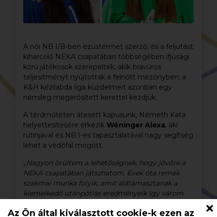
A női NB I/B-ben ezüstérmet szerző, és a feljutást
kiharcoló NEKA csapatában többségében ifjúsági
korú játékosok szerepeltek, akik bravúros
teljesítményt nyújtottak a felnőtt mezőnyben, a
K&H kézilabda liga küzdelmeit azonban egy
némileg megerősített kerettel kezdjük.
A térdműtéten átesett kapusunk, Németh Kata
helyettesítésére érkezik
Wéninger Alexa
, aki
rutinjával és NB I-es tapasztalatával nagy segítség
lehet a védőfal mögött.
„
Nagyon örültem a lehetőségnek, hogy jövőre a
NEKA csapatában játszhatom. Évek óta remek
szakmai munka folyik, amit alátámasztanak a
kiemelkedő utánpótlás eredményeik így várom
már, hogy elkezdhessem a közös szakmai munkát
Az Ön által kiválasztott cookie-k ezen az
velük. Több edzővel is volt már lehetőségem