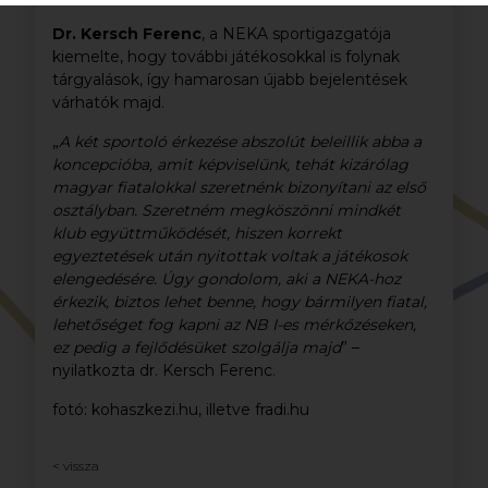
Dr. Kersch Ferenc
, a NEKA sportigazgatója
kiemelte, hogy további játékosokkal is folynak
tárgyalások, így hamarosan újabb bejelentések
várhatók majd.
„
A két sportoló érkezése abszolút beleillik abba a
koncepcióba, amit képviselünk, tehát kizárólag
magyar fiatalokkal szeretnénk bizonyítani az első
osztályban. Szeretném megköszönni mindkét
klub együttműködését, hiszen korrekt
egyeztetések után nyitottak voltak a játékosok
elengedésére. Úgy gondolom, aki a NEKA-hoz
érkezik, biztos lehet benne, hogy bármilyen fiatal,
lehetőséget fog kapni az NB I-es mérkőzéseken,
ez pedig a fejlődésüket szolgálja majd
” –
nyilatkozta dr. Kersch Ferenc.
fotó: kohaszkezi.hu, illetve fradi.hu
< vissza