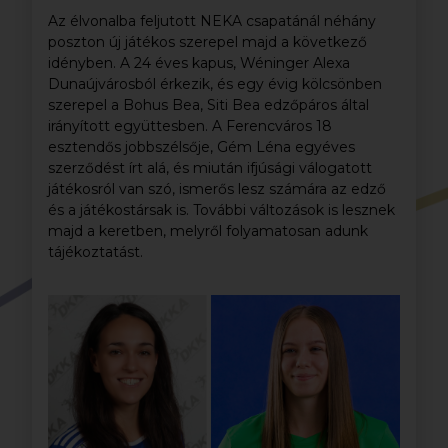
Az élvonalba feljutott NEKA csapatánál néhány
poszton új játékos szerepel majd a következő
idényben. A 24 éves kapus, Wéninger Alexa
Dunaújvárosból érkezik, és egy évig kölcsönben
szerepel a Bohus Bea, Siti Bea edzőpáros által
irányított együttesben. A Ferencváros 18
esztendős jobbszélsője, Gém Léna egyéves
szerződést írt alá, és miután ifjúsági válogatott
játékosról van szó, ismerős lesz számára az edző
és a játékostársak is. További változások is lesznek
majd a keretben, melyről folyamatosan adunk
tájékoztatást.