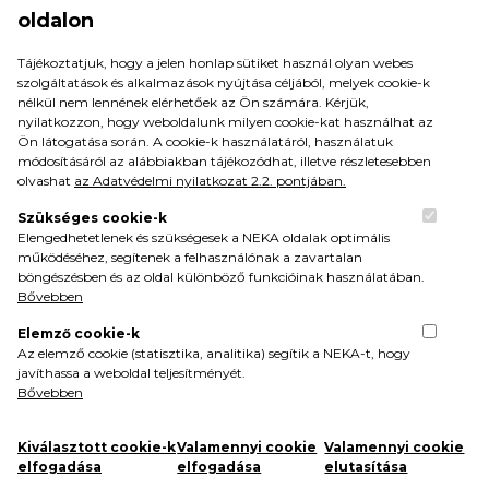
együtt dolgozni az akadémiáról, ezért remélem
oldalon
hamar felveszem majd az edzések ritmusát és
gyorsan be tudok majd illeszkedni a csapatba is.
Tájékoztatjuk, hogy a jelen honlap sütiket használ olyan webes
szolgáltatások és alkalmazások nyújtása céljából, melyek cookie-k
Boldog lennék, ha sikerülne kiharcolni a jövő évi
nélkül nem lennének elérhetőek az Ön számára. Kérjük,
bennmaradást, amiért mindent meg fogunk
nyilatkozzon, hogy weboldalunk milyen cookie-kat használhat az
tenni
” – nyilatkozta honlapunknak Alexa.
Ön látogatása során. A cookie-k használatáról, használatuk
módosításáról az alábbiakban tájékozódhat, illetve részletesebben
A jobbszélső
Gém Léna
ifjúsági válogatott, így
olvashat
az Adatvédelmi nyilatkozat 2.2. pontjában.
dolgozott már Bohus Beával, sem ő, sem a
NEKA-s kerettagok nem lesznek ismeretlenek
Szükséges cookie-k
számára.
Elengedhetetlenek és szükségesek a NEKA oldalak optimális
működéséhez, segítenek a felhasználónak a zavartalan
„
Azért választottam a NEKA-t, mert fiatalos a
böngészésben és az oldal különböző funkcióinak használatában.
Bővebben
csapat, jók a körülmények és a lányokat is nagyon
jól ismerem. Szeretném megtapasztalni az NB I-
Elemző cookie-k
es mezőny légkörét és minél többet fejlődni a
Az elemző cookie (statisztika, analitika) segítik a NEKA-t, hogy
céljaim eléréséhez. Bohus Beával szeretek
javíthassa a weboldal teljesítményét.
dolgozni, tudom, hogy mindig mindent megtesz
Bővebben
azért, hogy a játékosokból kihozza a maximumot.
Izgatottan várom a felkészülést és az új
Kiválasztott cookie-k
Valamennyi cookie
Valamennyi cookie
kihívásokat
” – mondta el az FTC-től érkező Gém
elfogadása
elfogadása
elutasítása
Léna.