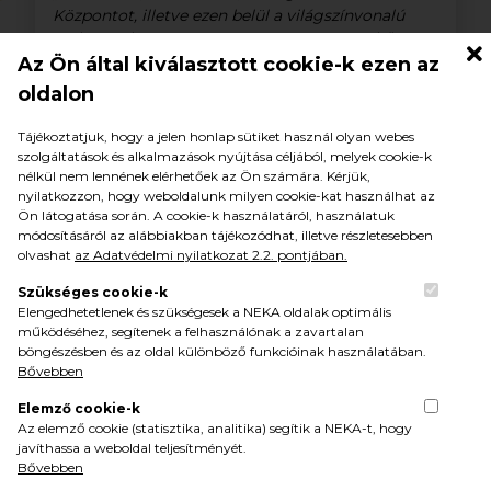
Központot, illetve ezen belül a világszínvonalú
eszközparkot mutattam meg a csoportnak.”
Az Ön által kiválasztott cookie-k ezen az
oldalon
Tájékoztatjuk, hogy a jelen honlap sütiket használ olyan webes
szolgáltatások és alkalmazások nyújtása céljából, melyek cookie-k
nélkül nem lennének elérhetőek az Ön számára. Kérjük,
nyilatkozzon, hogy weboldalunk milyen cookie-kat használhat az
Ön látogatása során. A cookie-k használatáról, használatuk
módosításáról az alábbiakban tájékozódhat, illetve részletesebben
olvashat
az Adatvédelmi nyilatkozat 2.2. pontjában.
Szükséges cookie-k
Elengedhetetlenek és szükségesek a NEKA oldalak optimális
működéséhez, segítenek a felhasználónak a zavartalan
böngészésben és az oldal különböző funkcióinak használatában.
Bővebben
Elemző cookie-k
Az edzésmódszertani szakértő szerint a
Az elemző cookie (statisztika, analitika) segítik a NEKA-t, hogy
javíthassa a weboldal teljesítményét.
súlyemelő szakedző hallgatók idelátogatásával
Bővebben
remélhetőleg egy hosszú távú misszió kezdődött