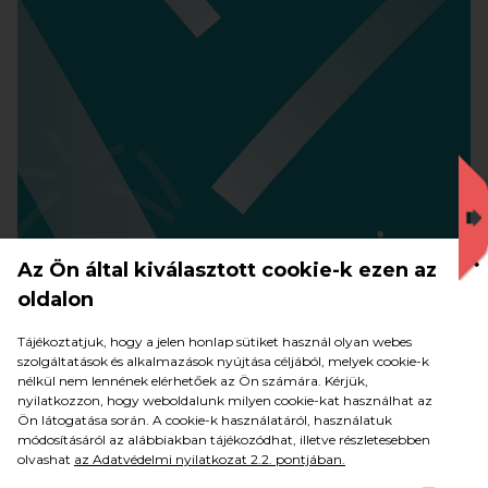
Az Ön által kiválasztott cookie-k ezen az
oldalon
Tájékoztatjuk, hogy a jelen honlap sütiket használ olyan webes
szolgáltatások és alkalmazások nyújtása céljából, melyek cookie-k
nélkül nem lennének elérhetőek az Ön számára. Kérjük,
nyilatkozzon, hogy weboldalunk milyen cookie-kat használhat az
Ön látogatása során. A cookie-k használatáról, használatuk
módosításáról az alábbiakban tájékozódhat, illetve részletesebben
olvashat
az Adatvédelmi nyilatkozat 2.2. pontjában.