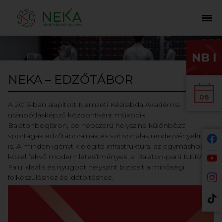
NEKA – EDZŐTÁBOR
06
A 2013-ban alapított Nemzeti Kézilabda Akadémia
utánpótlásképző központ­ként­ működik
Balatonbog­láron, de nép­szerű helyszíne kü­lönböző
sportágak edzőtáborainak és színvo­na­las rendezvényeknek
is. A min­den ­igényt kielégítő infrastruktúra, az egy­máshoz
közel fekvő modern­ létesítmények, a Balaton-parti NEKA
Falu ideális és nyugodt helyszínt biztosít a minőségi
felkészüléshez és időtöltéshez.