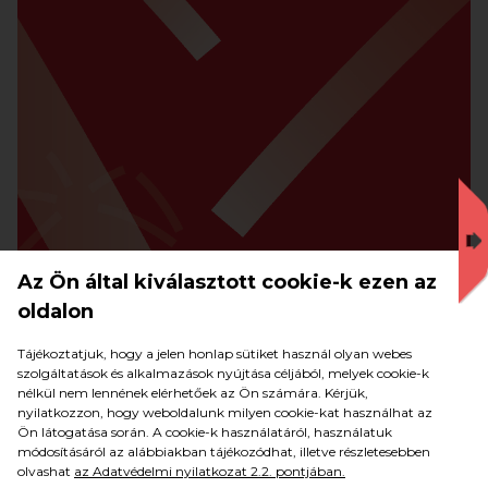
Az Ön által kiválasztott cookie-k ezen az
oldalon
Tájékoztatjuk, hogy a jelen honlap sütiket használ olyan webes
szolgáltatások és alkalmazások nyújtása céljából, melyek cookie-k
nélkül nem lennének elérhetőek az Ön számára. Kérjük,
nyilatkozzon, hogy weboldalunk milyen cookie-kat használhat az
Ön látogatása során. A cookie-k használatáról, használatuk
módosításáról az alábbiakban tájékozódhat, illetve részletesebben
olvashat
az Adatvédelmi nyilatkozat 2.2. pontjában.